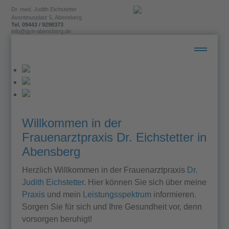
Dr. med. Judith Eichstetter
Aventinusplatz 5, Abensberg
Tel. 09443 / 9298373
info@gyn-abensberg.de
AKTUELLES
PRAXIS
Willkommen in der
Frauenarztpraxis Dr. Eichstetter in
LEISTUNGEN
Abensberg
Herzlich Willkommen in der Frauenarztpraxis
Dr.
TEAM
Judith Eichstetter
. Hier können Sie sich über meine
Praxis
und mein
Leistungsspektrum
informieren.
PROJEKTE
Sorgen Sie für sich und Ihre Gesundheit vor, denn
vorsorgen beruhigt!