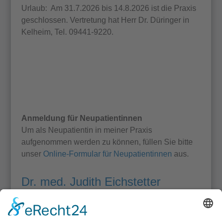
Urlaub: Am 31.7.2026 bis 14.8.2026 ist die Praxis
geschlossen. Vertretung hat Herr Dr. Düringer in
Kelheim, Tel. 09441-9220.
Anmeldung für Neupatientinnen
Um als Neupatientin in meiner Praxis
aufgenommen werden zu können, füllen Sie bitte
unser
Online-Formular für Neupatientinnen
aus.
Dr. med. Judith Eichstetter
Praxiszeiten
MO:
07:45 – 15:00 Uhr