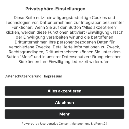
DI:
07:45 – 12:15 Uhr
14:30 – 18:15 Uhr
DO:
07:45 – 12:45 Uhr
FR:
07:45 – 12:15 Uhr
zusätzliche Öffnungszeiten
MI:
08:00 – 12:00 Uhr
DO:
12:45 – 15:00 Uhr
zur Anfahrtsbeschreibung
zur Patientenanmeldung
zur Rezeptbestellung
Termin
Termin online buchen
online buchen
Impressum
·
Datenschutz